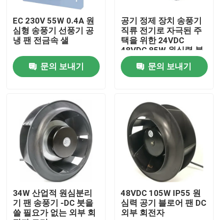
EC 230V 55W 0.4A 원
공기 정제 장치 송풍기
회사 소개
심형 송풍기 선풍기 공
직류 전기로 자극된 주
냉 팬 전금속 샐
택을 위한 24VDC
48VDC 85W 원심력 블
공장 투어
로어 팬
문의 보내기
문의 보내기
품질 관리
연락처
뉴스
모든 케이스
34W 산업적 원심분리
48VDC 105W IP55 원
기 팬 송풍기 -DC 붓을
심력 공기 블로어 팬 DC
쓸 필요가 없는 외부 회
외부 회전자
상승 기류 송풍기용전동기