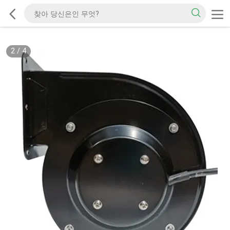
2
/
4