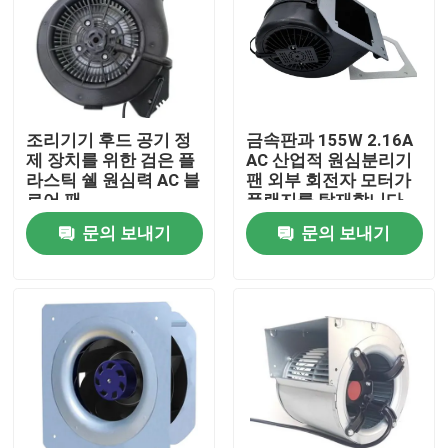
조리기기 후드 공기 정
금속판과 155W 2.16A
제 장치를 위한 검은 플
AC 산업적 원심분리기
라스틱 쉘 원심력 AC 블
팬 외부 회전자 모터가
로어 팬
플랜지를 탑재합니다
문의 보내기
문의 보내기
홈
제품 소개
동영상